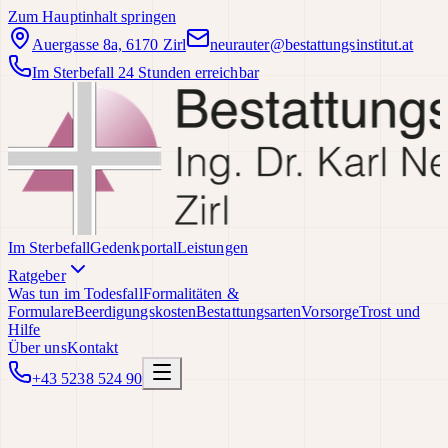
Zum Hauptinhalt springen
Auergasse 8a, 6170 Zirl
neurauter@bestattungsinstitut.at
Im Sterbefall 24 Stunden erreichbar
Im Sterbefall
Gedenkportal
Leistungen
Ratgeber
Was tun im Todesfall
Formalitäten &
Formulare
Beerdigungskosten
Bestattungsarten
Vorsorge
Trost und
Hilfe
Über uns
Kontakt
+43 5238 524 90