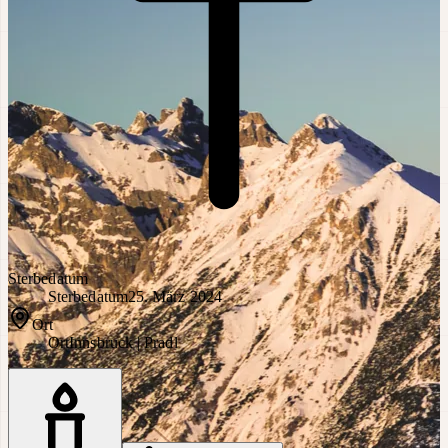
Sterbedatum
Sterbedatum
25. März 2024
Ort
Ort
Innsbruck | Pradl