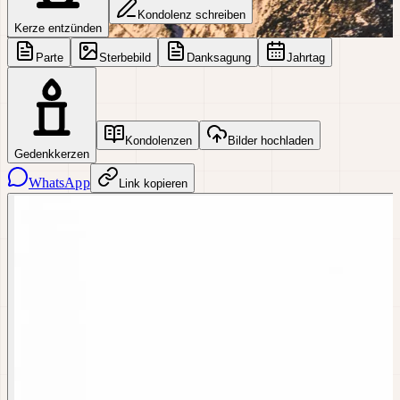
Kondolenz schreiben
Kerze entzünden
Parte
Sterbebild
Danksagung
Jahrtag
Kondolenzen
Bilder hochladen
Gedenkkerzen
WhatsApp
Link kopieren