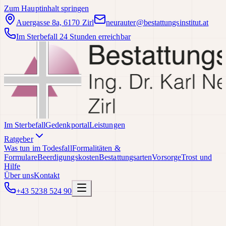
Zum Hauptinhalt springen
Auergasse 8a, 6170 Zirl
neurauter@bestattungsinstitut.at
Im Sterbefall 24 Stunden erreichbar
Im Sterbefall
Gedenkportal
Leistungen
Ratgeber
Was tun im Todesfall
Formalitäten &
Formulare
Beerdigungskosten
Bestattungsarten
Vorsorge
Trost und
Hilfe
Über uns
Kontakt
+43 5238 524 90