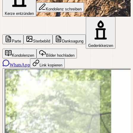
Kondolenz schreiben
Kerze entzünden
Parte
Sterbebild
Danksagung
Gedenkkerzen
Kondolenzen
Bilder hochladen
WhatsApp
Link kopieren