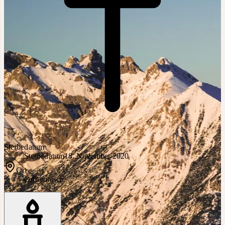
Sterbedatum
Sterbedatum
18. November 2020
Ort
Ort
Leutasch