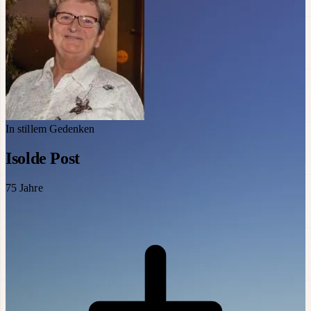
In stillem Gedenken
Isolde Post
75
Jahre