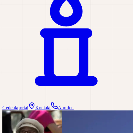
Gedenkportal
Kontakt
Anrufen