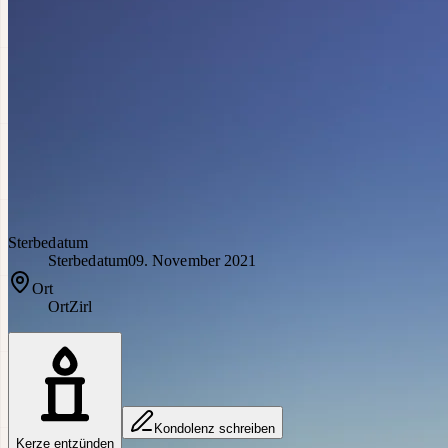
Sterbedatum
Sterbedatum
09. November 2021
Ort
Ort
Zirl
Kondolenz schreiben
Kerze entzünden