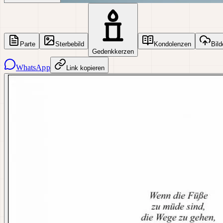
Parte
Sterbebild
Kondolenzen
Bild
Gedenkkerzen
WhatsApp
Link kopieren