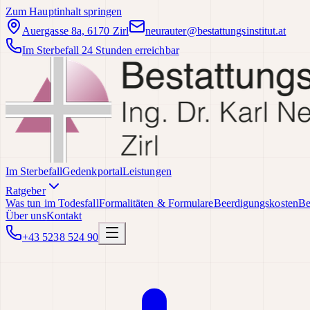
Zum Hauptinhalt springen
Auergasse 8a, 6170 Zirl
neurauter@bestattungsinstitut.at
Im Sterbefall 24 Stunden erreichbar
Im Sterbefall
Gedenkportal
Leistungen
Ratgeber
Was tun im Todesfall
Formalitäten & Formulare
Beerdigungskosten
Be
Über uns
Kontakt
+43 5238 524 90