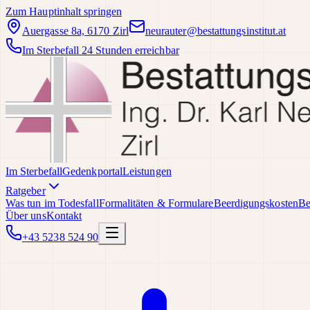
Zum Hauptinhalt springen
Auergasse 8a, 6170 Zirl
neurauter@bestattungsinstitut.at
Im Sterbefall 24 Stunden erreichbar
Im Sterbefall
Gedenkportal
Leistungen
Ratgeber
Was tun im Todesfall
Formalitäten & Formulare
Beerdigungskosten
Be
Über uns
Kontakt
+43 5238 524 90