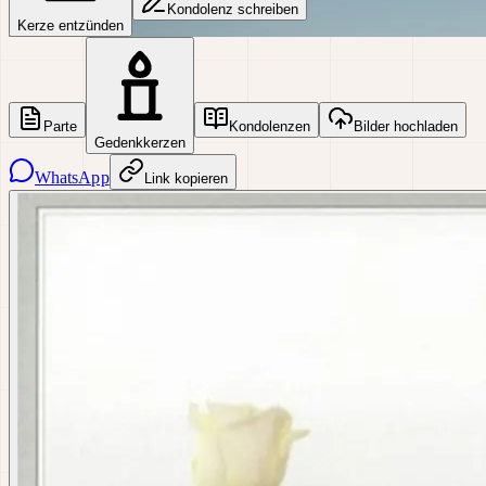
Kondolenz schreiben
Kerze entzünden
Parte
Kondolenzen
Bilder hochladen
Gedenkkerzen
WhatsApp
Link kopieren