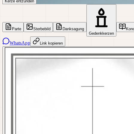
Kerze entzünden
Parte
Sterbebild
Danksagung
Kon
Gedenkkerzen
WhatsApp
Link kopieren