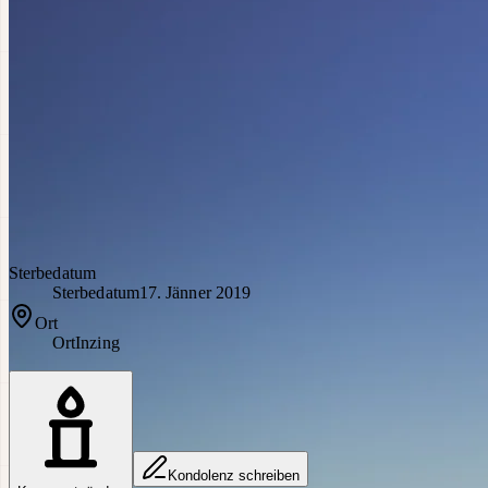
Sterbedatum
Sterbedatum
17. Jänner 2019
Ort
Ort
Inzing
Kondolenz schreiben