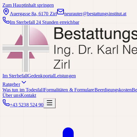
Zum Hauptinhalt springen
Auergasse 8a, 6170 Zirl
neurauter@bestattungsinstitut.at
Im Sterbefall 24 Stunden erreichbar
Im Sterbefall
Gedenkportal
Leistungen
Ratgeber
Was tun im Todesfall
Formalitäten & Formulare
Beerdigungskosten
Be
Über uns
Kontakt
+43 5238 524 90