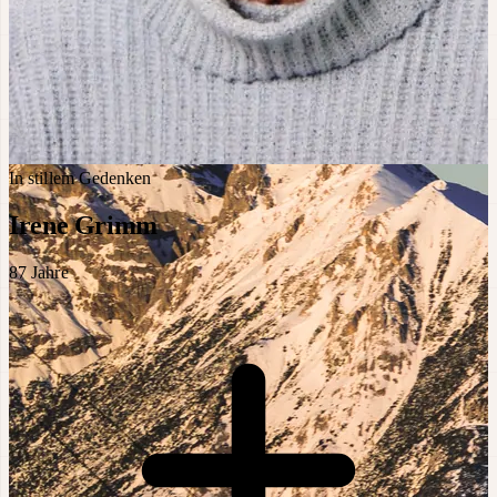
In stillem Gedenken
Irene Grimm
87
Jahre