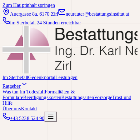
Zum Hauptinhalt springen
Auergasse 8a, 6170 Zirl
neurauter@bestattungsinstitut.at
Im Sterbefall 24 Stunden erreichbar
Im Sterbefall
Gedenkportal
Leistungen
Ratgeber
Was tun im Todesfall
Formalitäten &
Formulare
Beerdigungskosten
Bestattungsarten
Vorsorge
Trost und
Hilfe
Über uns
Kontakt
+43 5238 524 90