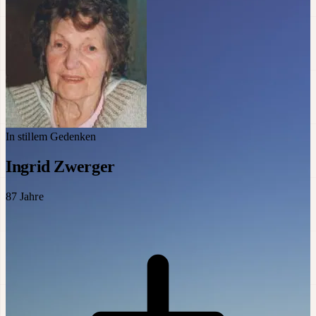
In stillem Gedenken
Ingrid Zwerger
87
Jahre