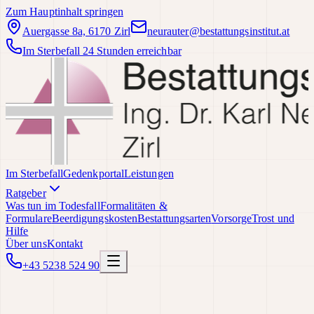
Zum Hauptinhalt springen
Auergasse 8a, 6170 Zirl
neurauter@bestattungsinstitut.at
Im Sterbefall 24 Stunden erreichbar
Im Sterbefall
Gedenkportal
Leistungen
Ratgeber
Was tun im Todesfall
Formalitäten &
Formulare
Beerdigungskosten
Bestattungsarten
Vorsorge
Trost und
Hilfe
Über uns
Kontakt
+43 5238 524 90