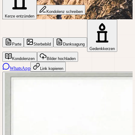
Kondolenz schreiben
Kerze entzünden
Parte
Sterbebild
Danksagung
Gedenkkerzen
Kondolenzen
Bilder hochladen
WhatsApp
Link kopieren