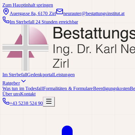
Zum Hauptinhalt springen
Auergasse 8a, 6170 Zirl
neurauter@bestattungsinstitut.at
Im Sterbefall 24 Stunden erreichbar
Im Sterbefall
Gedenkportal
Leistungen
Ratgeber
Was tun im Todesfall
Formalitäten & Formulare
Beerdigungskosten
Be
Über uns
Kontakt
+43 5238 524 90