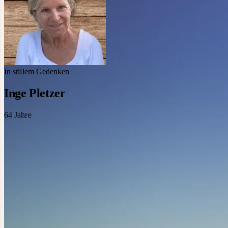
In stillem Gedenken
Inge Pletzer
64
Jahre