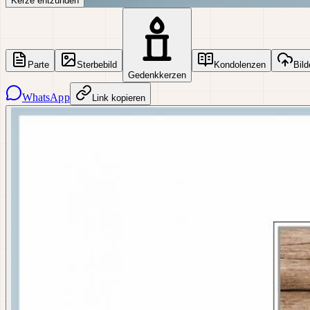
Kerze entzünden
Parte
Sterbebild
Kondolenzen
Bild
Gedenkkerzen
WhatsApp
Link kopieren