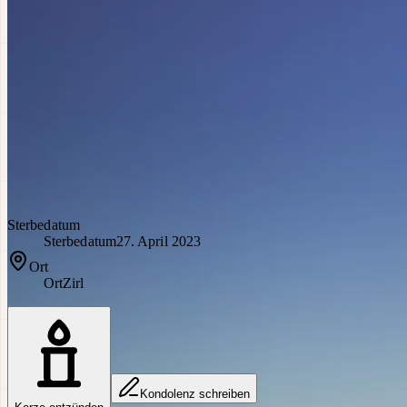
Sterbedatum
Sterbedatum
27. April 2023
Ort
Ort
Zirl
Kondolenz schreiben