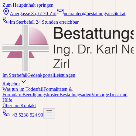
Zum Hauptinhalt springen
Auergasse 8a, 6170 Zirl
neurauter@bestattungsinstitut.at
Im Sterbefall 24 Stunden erreichbar
Im Sterbefall
Gedenkportal
Leistungen
Ratgeber
Was tun im Todesfall
Formalitäten &
Formulare
Beerdigungskosten
Bestattungsarten
Vorsorge
Trost und
Hilfe
Über uns
Kontakt
+43 5238 524 90