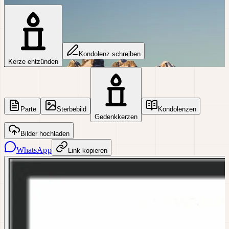
Kondolenz schreiben
Kerze entzünden
Parte
Sterbebild
Kondolenzen
Gedenkkerzen
Bilder hochladen
WhatsApp
Link kopieren