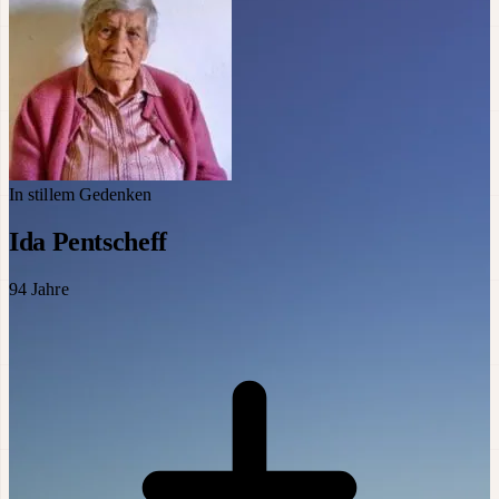
In stillem Gedenken
Ida Pentscheff
94
Jahre