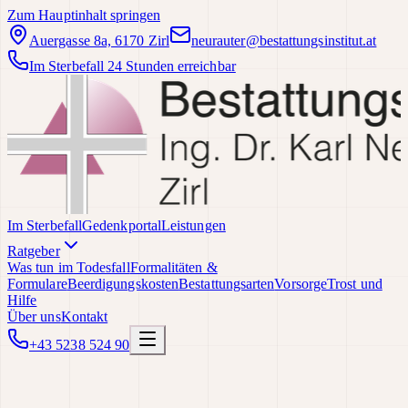
Zum Hauptinhalt springen
Auergasse 8a, 6170 Zirl
neurauter@bestattungsinstitut.at
Im Sterbefall 24 Stunden erreichbar
Im Sterbefall
Gedenkportal
Leistungen
Ratgeber
Was tun im Todesfall
Formalitäten &
Formulare
Beerdigungskosten
Bestattungsarten
Vorsorge
Trost und
Hilfe
Über uns
Kontakt
+43 5238 524 90