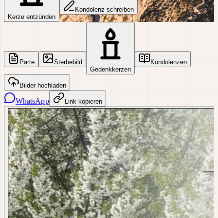
Kondolenz schreiben
Kerze entzünden
Parte
Sterbebild
Kondolenzen
Gedenkkerzen
Bilder hochladen
WhatsApp
Link kopieren