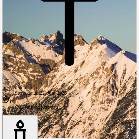
Sterbedatum
Sterbedatum
22. Juni 2025
Ort
Ort
Leiblfing | Pettnau