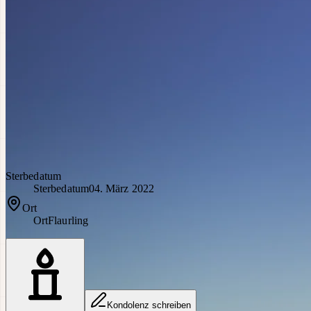
Sterbedatum
Sterbedatum
04. März 2022
Ort
Ort
Flaurling
Kondolenz schreiben