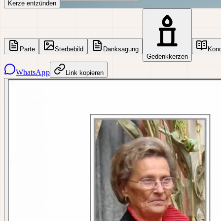
Kerze entzünden
Parte
Sterbebild
Danksagung
Kon
Gedenkkerzen
WhatsApp
Link kopieren