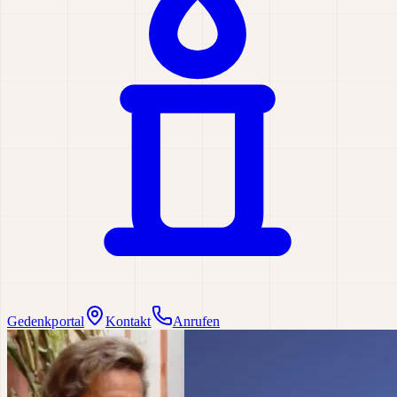
Gedenkportal
Kontakt
Anrufen