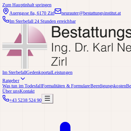
Zum Hauptinhalt springen
Auergasse 8a, 6170 Zirl
neurauter@bestattungsinstitut.at
Im Sterbefall 24 Stunden erreichbar
Im Sterbefall
Gedenkportal
Leistungen
Ratgeber
Was tun im Todesfall
Formalitäten & Formulare
Beerdigungskosten
Be
Über uns
Kontakt
+43 5238 524 90