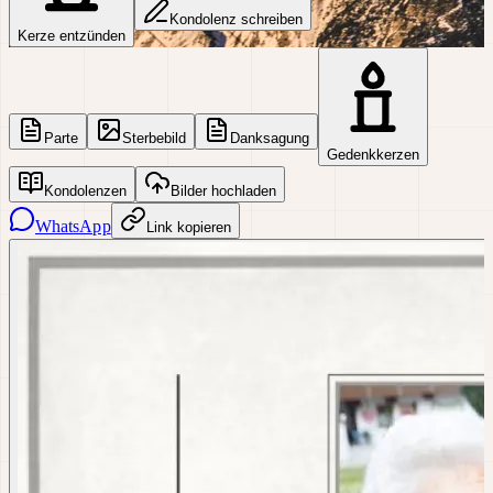
Kondolenz schreiben
Kerze entzünden
Parte
Sterbebild
Danksagung
Gedenkkerzen
Kondolenzen
Bilder hochladen
WhatsApp
Link kopieren