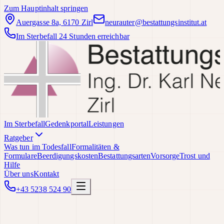
Zum Hauptinhalt springen
Auergasse 8a, 6170 Zirl
neurauter@bestattungsinstitut.at
Im Sterbefall 24 Stunden erreichbar
Im Sterbefall
Gedenkportal
Leistungen
Ratgeber
Was tun im Todesfall
Formalitäten &
Formulare
Beerdigungskosten
Bestattungsarten
Vorsorge
Trost und
Hilfe
Über uns
Kontakt
+43 5238 524 90