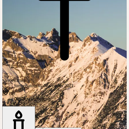
Sterbedatum
Sterbedatum
30. November 2021
Ort
Ort
Gries im Sellrain