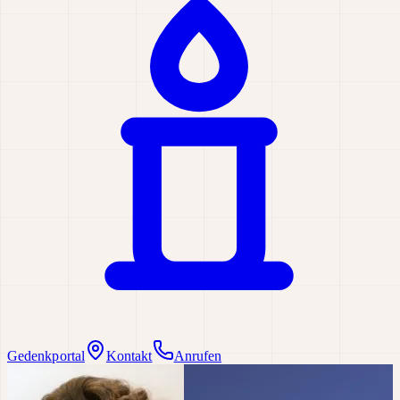
Gedenkportal
Kontakt
Anrufen