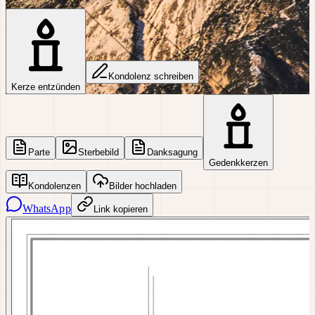
Kondolenz schreiben
Kerze entzünden
Parte
Sterbebild
Danksagung
Gedenkkerzen
Kondolenzen
Bilder hochladen
WhatsApp
Link kopieren