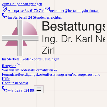
Zum Hauptinhalt springen
Auergasse 8a, 6170 Zirl
neurauter@bestattungsinstitut.at
Im Sterbefall 24 Stunden erreichbar
Im Sterbefall
Gedenkportal
Leistungen
Ratgeber
Was tun im Todesfall
Formalitäten &
Formulare
Beerdigungskosten
Bestattungsarten
Vorsorge
Trost und
Hilfe
Über uns
Kontakt
+43 5238 524 90