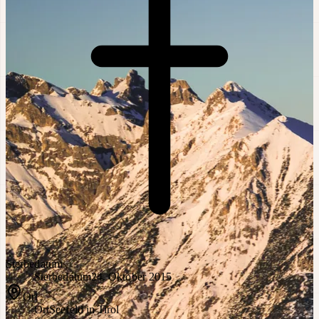
Sterbedatum
Sterbedatum
24. Oktober 2015
Ort
Ort
Seefeld in Tirol