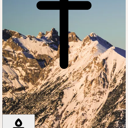
Sterbedatum
Sterbedatum
09. Feber 2016
Ort
Ort
Leutasch