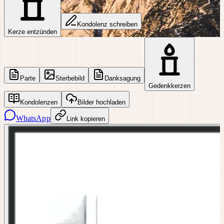
Kondolenz schreiben
Kerze entzünden
Parte
Sterbebild
Danksagung
Gedenkkerzen
Kondolenzen
Bilder hochladen
WhatsApp
Link kopieren