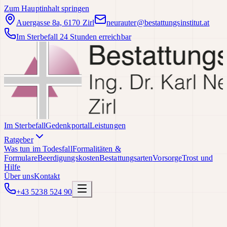
Zum Hauptinhalt springen
Auergasse 8a, 6170 Zirl
neurauter@bestattungsinstitut.at
Im Sterbefall 24 Stunden erreichbar
Im Sterbefall
Gedenkportal
Leistungen
Ratgeber
Was tun im Todesfall
Formalitäten &
Formulare
Beerdigungskosten
Bestattungsarten
Vorsorge
Trost und
Hilfe
Über uns
Kontakt
+43 5238 524 90