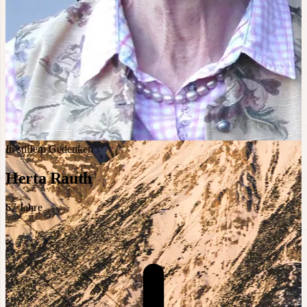
In stillem Gedenken
Herta Rauth
67
Jahre