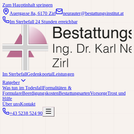
Zum Hauptinhalt springen
Auergasse 8a, 6170 Zirl
neurauter@bestattungsinstitut.at
Im Sterbefall 24 Stunden erreichbar
Im Sterbefall
Gedenkportal
Leistungen
Ratgeber
Was tun im Todesfall
Formalitäten &
Formulare
Beerdigungskosten
Bestattungsarten
Vorsorge
Trost und
Hilfe
Über uns
Kontakt
+43 5238 524 90