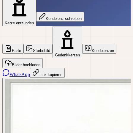
Kondolenz schreiben
Kerze entzünden
Parte
Sterbebild
Kondolenzen
Gedenkkerzen
Bilder hochladen
WhatsApp
Link kopieren