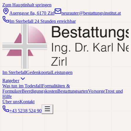
Zum Hauptinhalt springen
Auergasse 8a, 6170 Zirl
neurauter@bestattungsinstitut.at
Im Sterbefall 24 Stunden erreichbar
Im Sterbefall
Gedenkportal
Leistungen
Ratgeber
Was tun im Todesfall
Formalitäten &
Formulare
Beerdigungskosten
Bestattungsarten
Vorsorge
Trost und
Hilfe
Über uns
Kontakt
+43 5238 524 90