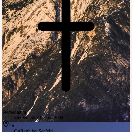
Sterbedatum
Sterbedatum
19. Juni 2004
Ort
Ort
Reith bei Seefeld