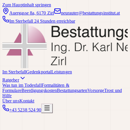
Zum Hauptinhalt springen
Auergasse 8a, 6170 Zirl
neurauter@bestattungsinstitut.at
Im Sterbefall 24 Stunden erreichbar
Im Sterbefall
Gedenkportal
Leistungen
Ratgeber
Was tun im Todesfall
Formalitäten &
Formulare
Beerdigungskosten
Bestattungsarten
Vorsorge
Trost und
Hilfe
Über uns
Kontakt
+43 5238 524 90