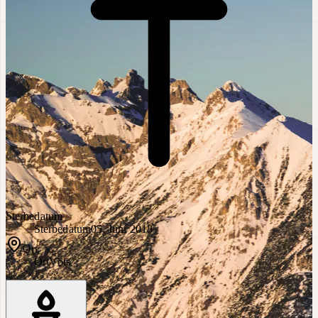
Sterbedatum
Sterbedatum
05. Juni 2018
Ort
Ort
Völs