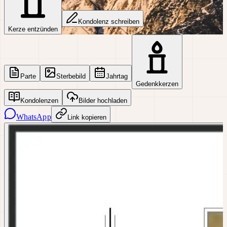
Kondolenz schreiben
Kerze entzünden
Parte
Sterbebild
Jahrtag
Gedenkkerzen
Kondolenzen
Bilder hochladen
WhatsApp
Link kopieren