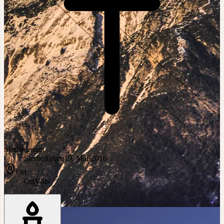
Sterbedatum
Sterbedatum
19. Mai 2016
Ort
Ort
Völs