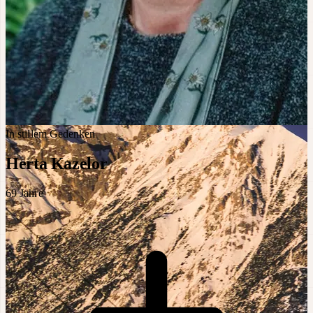
In stillem Gedenken
Herta Kazelor
69
Jahre