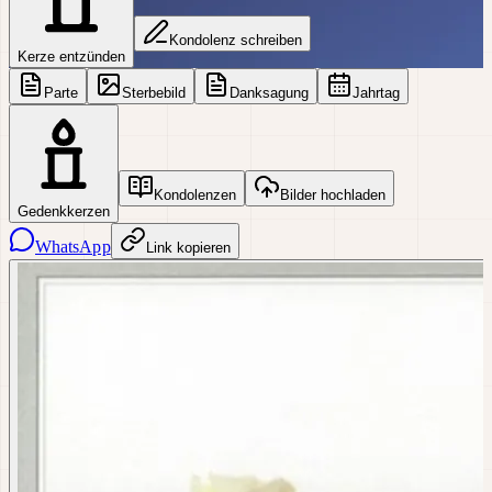
Kondolenz schreiben
Kerze entzünden
Parte
Sterbebild
Danksagung
Jahrtag
Kondolenzen
Bilder hochladen
Gedenkkerzen
WhatsApp
Link kopieren