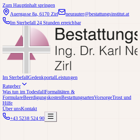
Zum Hauptinhalt springen
Auergasse 8a, 6170 Zirl
neurauter@bestattungsinstitut.at
Im Sterbefall 24 Stunden erreichbar
Im Sterbefall
Gedenkportal
Leistungen
Ratgeber
Was tun im Todesfall
Formalitäten &
Formulare
Beerdigungskosten
Bestattungsarten
Vorsorge
Trost und
Hilfe
Über uns
Kontakt
+43 5238 524 90