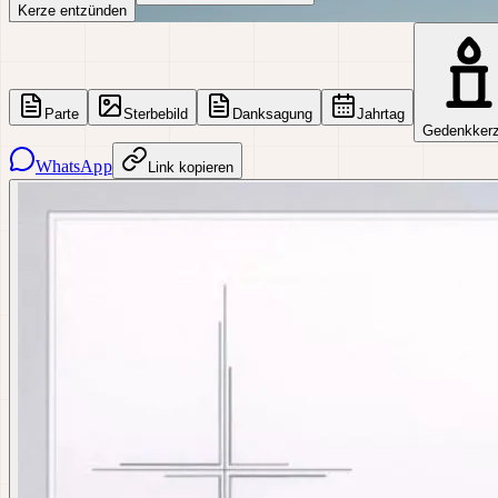
Kerze entzünden
Parte
Sterbebild
Danksagung
Jahrtag
Gedenkker
WhatsApp
Link kopieren