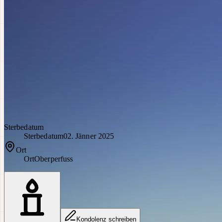
Sterbedatum
Sterbedatum
02. Jänner 2025
Ort
Ort
Oberperfuss
Kondolenz schreiben