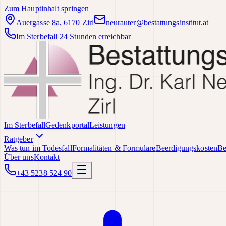
Zum Hauptinhalt springen
Auergasse 8a, 6170 Zirl
neurauter@bestattungsinstitut.at
Im Sterbefall 24 Stunden erreichbar
Im Sterbefall
Gedenkportal
Leistungen
Ratgeber
Was tun im Todesfall
Formalitäten & Formulare
Beerdigungskosten
Be
Über uns
Kontakt
+43 5238 524 90