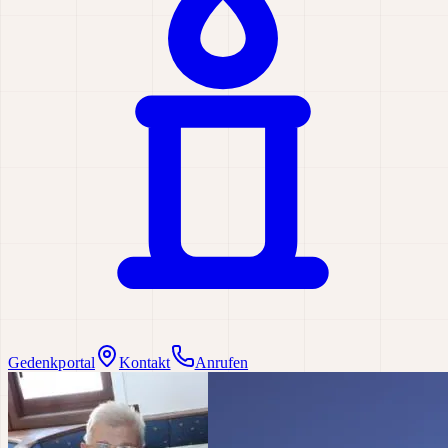
Gedenkportal
Kontakt
Anrufen