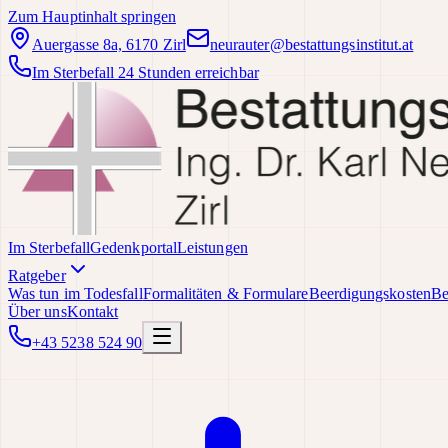
Zum Hauptinhalt springen
Auergasse 8a, 6170 Zirl
neurauter@bestattungsinstitut.at
Im Sterbefall 24 Stunden erreichbar
Im Sterbefall
Gedenkportal
Leistungen
Ratgeber
Was tun im Todesfall
Formalitäten & Formulare
Beerdigungskosten
Be
Über uns
Kontakt
+43 5238 524 90