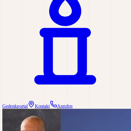
Gedenkportal
Kontakt
Anrufen