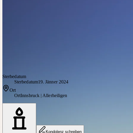
Sterbedatum
Sterbedatum
19. Jänner 2024
Ort
Ort
Innsbruck | Allerheiligen
Kondolenz schreiben