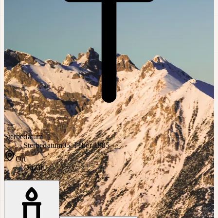
Sterbedatum
Sterbedatum
05. Feber 1985
Ort
Ort
Zirl