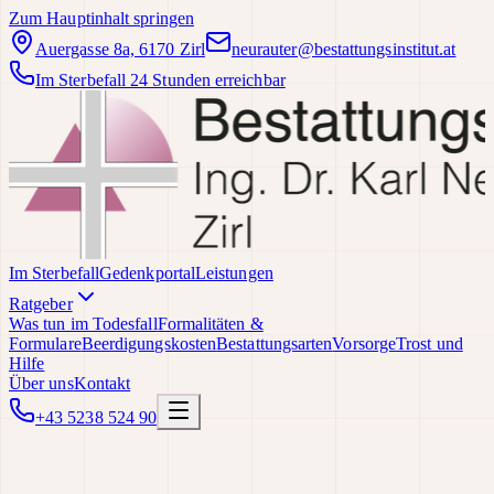
Zum Hauptinhalt springen
Auergasse 8a, 6170 Zirl
neurauter@bestattungsinstitut.at
Im Sterbefall 24 Stunden erreichbar
Im Sterbefall
Gedenkportal
Leistungen
Ratgeber
Was tun im Todesfall
Formalitäten &
Formulare
Beerdigungskosten
Bestattungsarten
Vorsorge
Trost und
Hilfe
Über uns
Kontakt
+43 5238 524 90