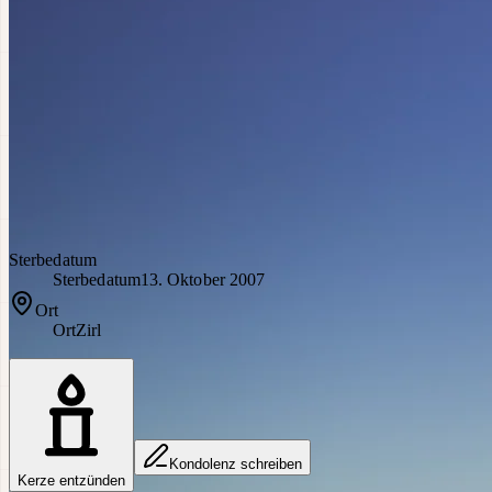
Sterbedatum
Sterbedatum
13. Oktober 2007
Ort
Ort
Zirl
Kondolenz schreiben
Kerze entzünden