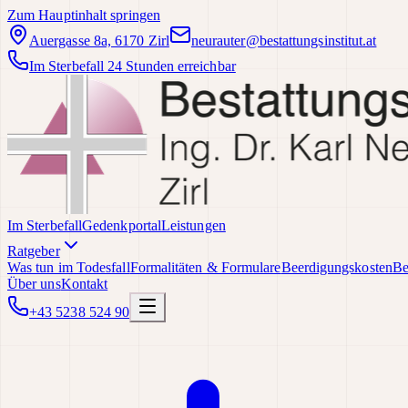
Zum Hauptinhalt springen
Auergasse 8a, 6170 Zirl
neurauter@bestattungsinstitut.at
Im Sterbefall 24 Stunden erreichbar
Im Sterbefall
Gedenkportal
Leistungen
Ratgeber
Was tun im Todesfall
Formalitäten & Formulare
Beerdigungskosten
Be
Über uns
Kontakt
+43 5238 524 90