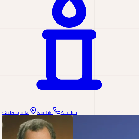
Gedenkportal
Kontakt
Anrufen