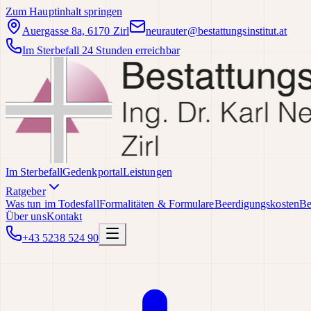
Zum Hauptinhalt springen
Auergasse 8a, 6170 Zirl
neurauter@bestattungsinstitut.at
Im Sterbefall 24 Stunden erreichbar
Im Sterbefall
Gedenkportal
Leistungen
Ratgeber
Was tun im Todesfall
Formalitäten & Formulare
Beerdigungskosten
Be
Über uns
Kontakt
+43 5238 524 90