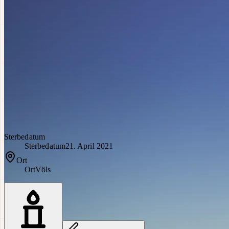
Sterbedatum
Sterbedatum
21. April 2021
Ort
Ort
Völs