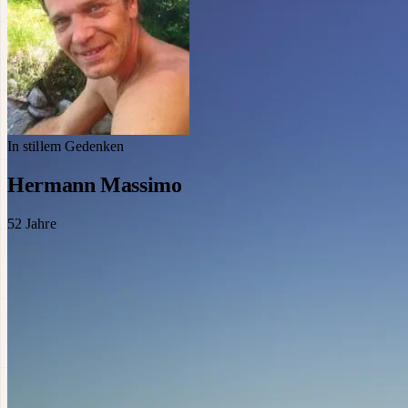
In stillem Gedenken
Hermann Massimo
52
Jahre