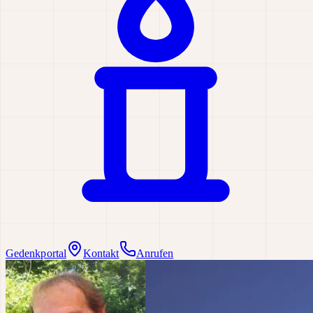
Gedenkportal
Kontakt
Anrufen