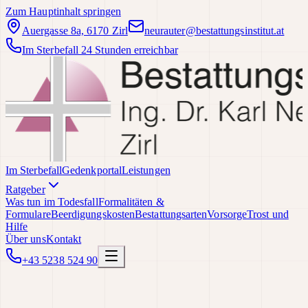
Zum Hauptinhalt springen
Auergasse 8a, 6170 Zirl
neurauter@bestattungsinstitut.at
Im Sterbefall 24 Stunden erreichbar
Im Sterbefall
Gedenkportal
Leistungen
Ratgeber
Was tun im Todesfall
Formalitäten &
Formulare
Beerdigungskosten
Bestattungsarten
Vorsorge
Trost und
Hilfe
Über uns
Kontakt
+43 5238 524 90