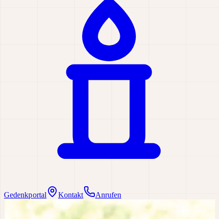
Gedenkportal
Kontakt
Anrufen