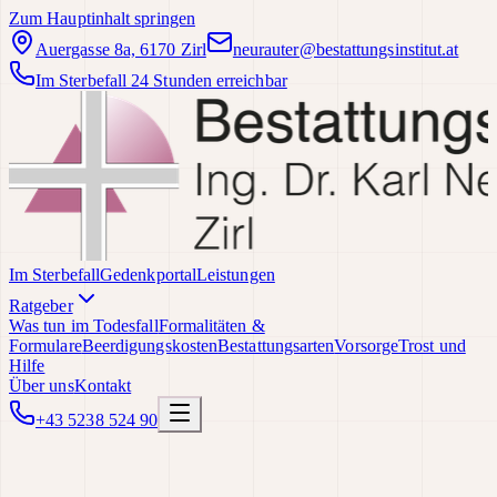
Zum Hauptinhalt springen
Auergasse 8a, 6170 Zirl
neurauter@bestattungsinstitut.at
Im Sterbefall 24 Stunden erreichbar
Im Sterbefall
Gedenkportal
Leistungen
Ratgeber
Was tun im Todesfall
Formalitäten &
Formulare
Beerdigungskosten
Bestattungsarten
Vorsorge
Trost und
Hilfe
Über uns
Kontakt
+43 5238 524 90