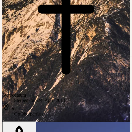
Sterbedatum
Sterbedatum
24. April 2013
Ort
Ort
Oberperfuss