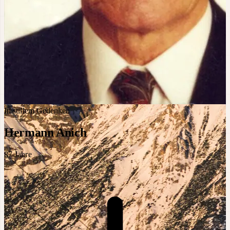
In stillem Gedenken
Hermann Anich
87
Jahre