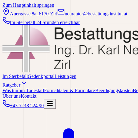
Zum Hauptinhalt springen
Auergasse 8a, 6170 Zirl
neurauter@bestattungsinstitut.at
Im Sterbefall 24 Stunden erreichbar
Im Sterbefall
Gedenkportal
Leistungen
Ratgeber
Was tun im Todesfall
Formalitäten & Formulare
Beerdigungskosten
Be
Über uns
Kontakt
+43 5238 524 90