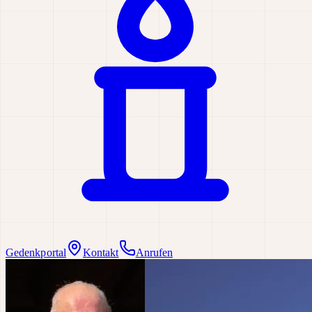
Gedenkportal
Kontakt
Anrufen