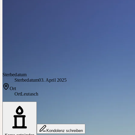
Sterbedatum
Sterbedatum
03. April 2025
Ort
Ort
Leutasch
Kondolenz schreiben