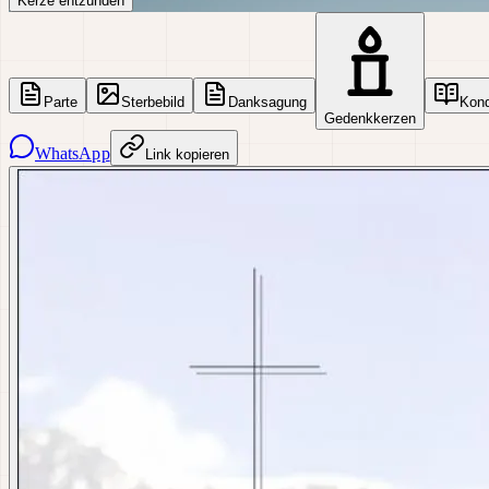
Kerze entzünden
Parte
Sterbebild
Danksagung
Kon
Gedenkkerzen
WhatsApp
Link kopieren