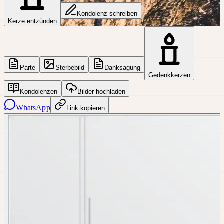
Kondolenz schreiben
Kerze entzünden
Parte
Sterbebild
Danksagung
Gedenkkerzen
Kondolenzen
Bilder hochladen
WhatsApp
Link kopieren