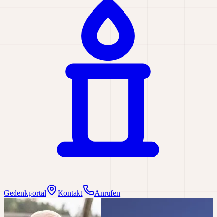
Gedenkportal
Kontakt
Anrufen