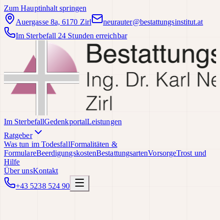
Zum Hauptinhalt springen
Auergasse 8a, 6170 Zirl
neurauter@bestattungsinstitut.at
Im Sterbefall 24 Stunden erreichbar
Im Sterbefall
Gedenkportal
Leistungen
Ratgeber
Was tun im Todesfall
Formalitäten &
Formulare
Beerdigungskosten
Bestattungsarten
Vorsorge
Trost und
Hilfe
Über uns
Kontakt
+43 5238 524 90