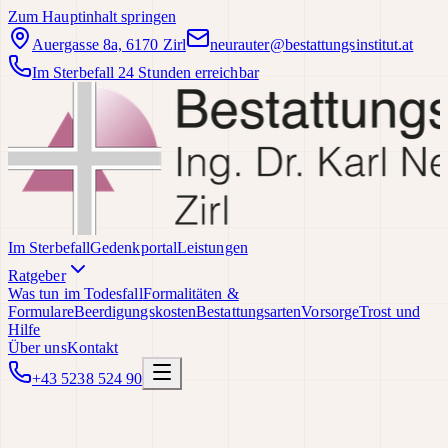
Zum Hauptinhalt springen
Auergasse 8a, 6170 Zirl
neurauter@bestattungsinstitut.at
Im Sterbefall 24 Stunden erreichbar
Im Sterbefall
Gedenkportal
Leistungen
Ratgeber
Was tun im Todesfall
Formalitäten &
Formulare
Beerdigungskosten
Bestattungsarten
Vorsorge
Trost und
Hilfe
Über uns
Kontakt
+43 5238 524 90