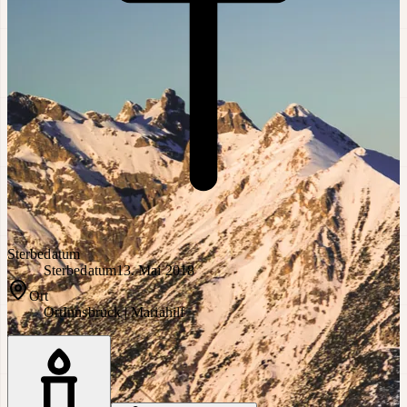
Sterbedatum
Sterbedatum
13. Mai 2018
Ort
Ort
Innsbruck | Mariahilf