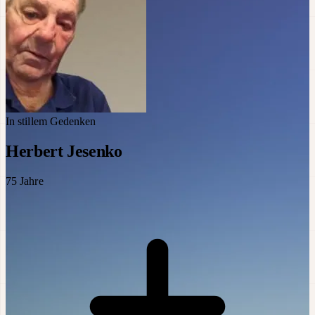
In stillem Gedenken
Herbert Jesenko
75
Jahre