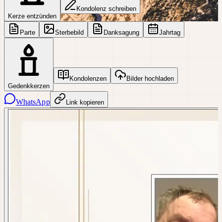
Kondolenz schreiben
Kerze entzünden
Parte
Sterbebild
Danksagung
Jahrtag
Kondolenzen
Bilder hochladen
Gedenkkerzen
WhatsApp
Link kopieren