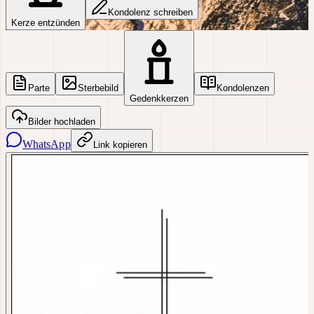
Kondolenz schreiben
Kerze entzünden
Parte
Sterbebild
Kondolenzen
Gedenkkerzen
Bilder hochladen
WhatsApp
Link kopieren