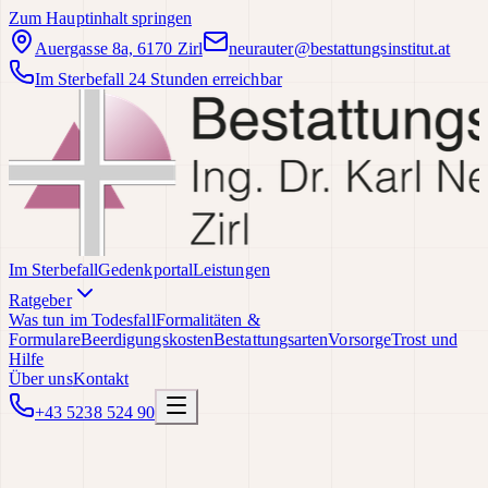
Zum Hauptinhalt springen
Auergasse 8a, 6170 Zirl
neurauter@bestattungsinstitut.at
Im Sterbefall 24 Stunden erreichbar
Im Sterbefall
Gedenkportal
Leistungen
Ratgeber
Was tun im Todesfall
Formalitäten &
Formulare
Beerdigungskosten
Bestattungsarten
Vorsorge
Trost und
Hilfe
Über uns
Kontakt
+43 5238 524 90