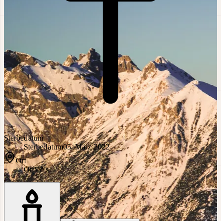
Sterbedatum
Sterbedatum
05. März 2022
Ort
Ort
Völs