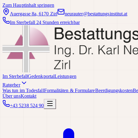
Zum Hauptinhalt springen
Auergasse 8a, 6170 Zirl
neurauter@bestattungsinstitut.at
Im Sterbefall 24 Stunden erreichbar
Im Sterbefall
Gedenkportal
Leistungen
Ratgeber
Was tun im Todesfall
Formalitäten & Formulare
Beerdigungskosten
Be
Über uns
Kontakt
+43 5238 524 90