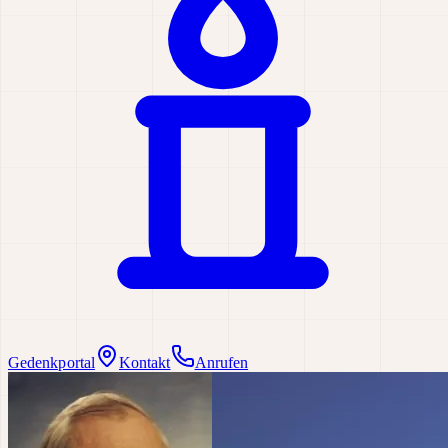
Gedenkportal
Kontakt
Anrufen