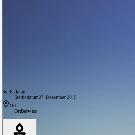
Sterbedatum
Sterbedatum
27. Dezember 2015
Ort
Ort
Barwies