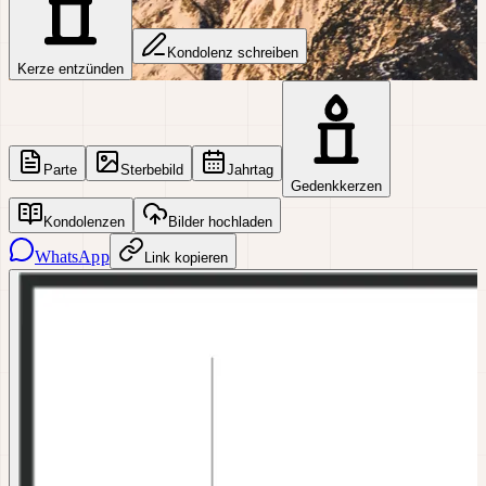
Kondolenz schreiben
Kerze entzünden
Parte
Sterbebild
Jahrtag
Gedenkkerzen
Kondolenzen
Bilder hochladen
WhatsApp
Link kopieren