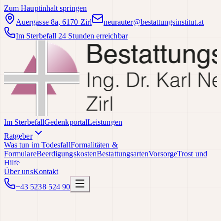
Zum Hauptinhalt springen
Auergasse 8a, 6170 Zirl
neurauter@bestattungsinstitut.at
Im Sterbefall 24 Stunden erreichbar
Im Sterbefall
Gedenkportal
Leistungen
Ratgeber
Was tun im Todesfall
Formalitäten &
Formulare
Beerdigungskosten
Bestattungsarten
Vorsorge
Trost und
Hilfe
Über uns
Kontakt
+43 5238 524 90