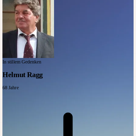
In stillem Gedenken
Helmut Ragg
68
Jahre