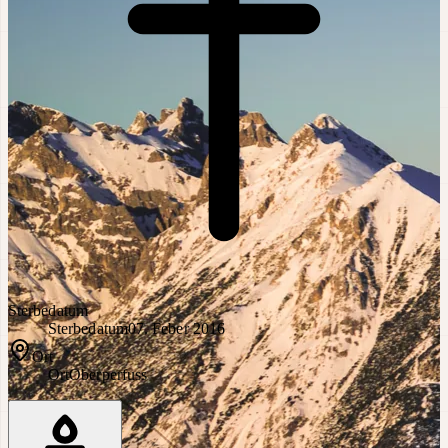
Sterbedatum
Sterbedatum
07. Feber 2016
Ort
Ort
Oberperfuss