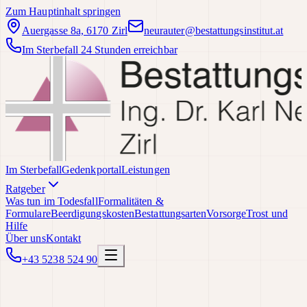
Zum Hauptinhalt springen
Auergasse 8a, 6170 Zirl
neurauter@bestattungsinstitut.at
Im Sterbefall 24 Stunden erreichbar
Im Sterbefall
Gedenkportal
Leistungen
Ratgeber
Was tun im Todesfall
Formalitäten &
Formulare
Beerdigungskosten
Bestattungsarten
Vorsorge
Trost und
Hilfe
Über uns
Kontakt
+43 5238 524 90