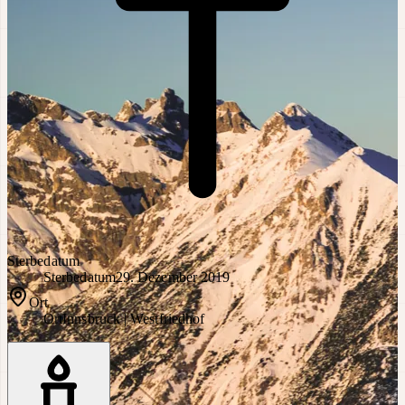
Sterbedatum
Sterbedatum
29. Dezember 2019
Ort
Ort
Innsbruck | Westfriedhof