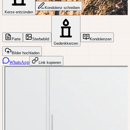
Kondolenz schreiben
Kerze entzünden
Parte
Sterbebild
Kondolenzen
Gedenkkerzen
Bilder hochladen
WhatsApp
Link kopieren