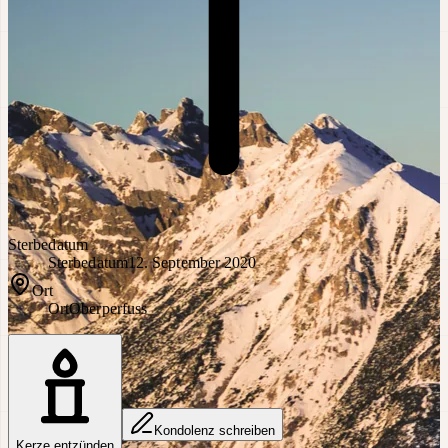
Sterbedatum
Sterbedatum
12. September 2020
Ort
Ort
Oberperfuss
Kondolenz schreiben
Kerze entzünden