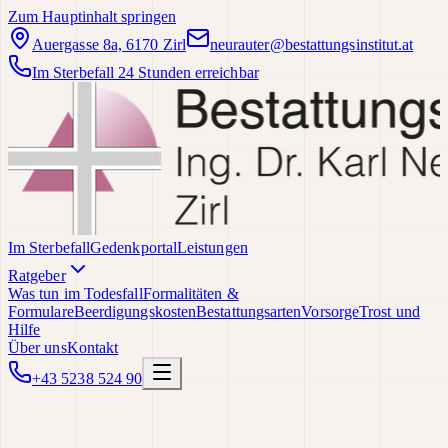
Zum Hauptinhalt springen
Auergasse 8a, 6170 Zirl
neurauter@bestattungsinstitut.at
Im Sterbefall 24 Stunden erreichbar
Im Sterbefall
Gedenkportal
Leistungen
Ratgeber
Was tun im Todesfall
Formalitäten &
Formulare
Beerdigungskosten
Bestattungsarten
Vorsorge
Trost und
Hilfe
Über uns
Kontakt
+43 5238 524 90