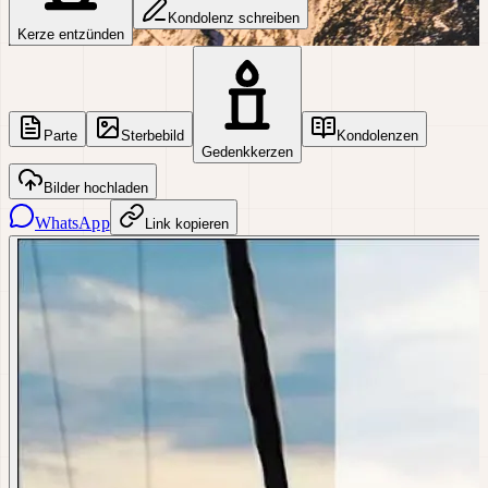
Kondolenz schreiben
Kerze entzünden
Parte
Sterbebild
Kondolenzen
Gedenkkerzen
Bilder hochladen
WhatsApp
Link kopieren