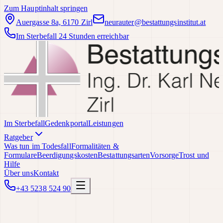
Zum Hauptinhalt springen
Auergasse 8a, 6170 Zirl
neurauter@bestattungsinstitut.at
Im Sterbefall 24 Stunden erreichbar
Im Sterbefall
Gedenkportal
Leistungen
Ratgeber
Was tun im Todesfall
Formalitäten &
Formulare
Beerdigungskosten
Bestattungsarten
Vorsorge
Trost und
Hilfe
Über uns
Kontakt
+43 5238 524 90