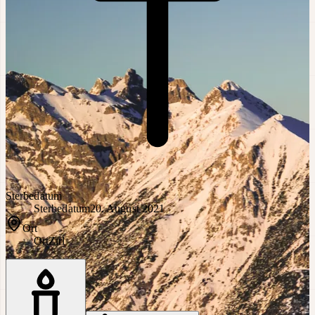
Sterbedatum
Sterbedatum
20. August 2021
Ort
Ort
Zirl