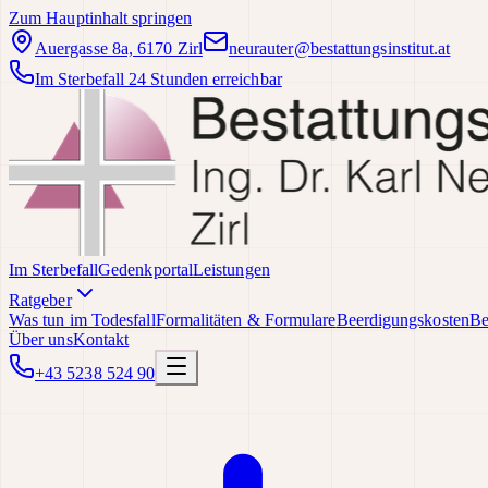
Zum Hauptinhalt springen
Auergasse 8a, 6170 Zirl
neurauter@bestattungsinstitut.at
Im Sterbefall 24 Stunden erreichbar
Im Sterbefall
Gedenkportal
Leistungen
Ratgeber
Was tun im Todesfall
Formalitäten & Formulare
Beerdigungskosten
Be
Über uns
Kontakt
+43 5238 524 90