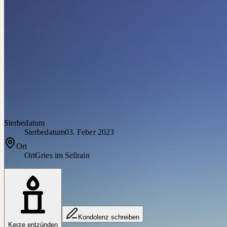
Sterbedatum
Sterbedatum
03. Feber 2023
Ort
Ort
Gries im Sellrain
Kondolenz schreiben
Kerze entzünden