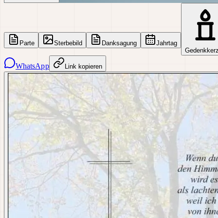
Parte
Sterbebild
Danksagung
Jahrtag
Gedenkker
WhatsApp
Link kopieren