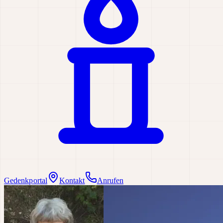
Gedenkportal
Kontakt
Anrufen