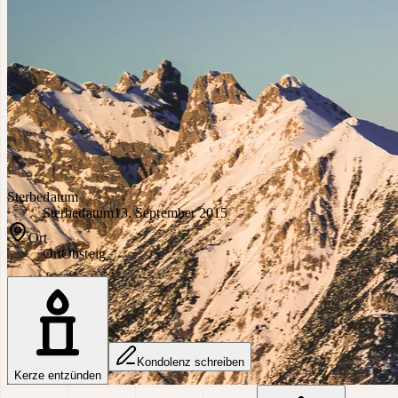
Sterbedatum
Sterbedatum
13. September 2015
Ort
Ort
Obsteig
Kondolenz schreiben
Kerze entzünden