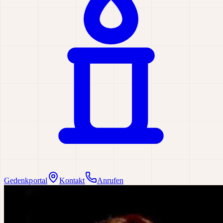
Gedenkportal
Kontakt
Anrufen