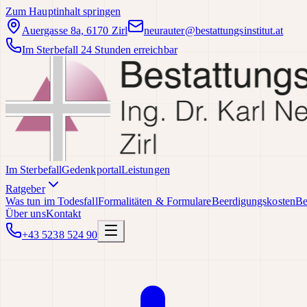
Zum Hauptinhalt springen
Auergasse 8a, 6170 Zirl
neurauter@bestattungsinstitut.at
Im Sterbefall 24 Stunden erreichbar
Im Sterbefall
Gedenkportal
Leistungen
Ratgeber
Was tun im Todesfall
Formalitäten & Formulare
Beerdigungskosten
Be
Über uns
Kontakt
+43 5238 524 90