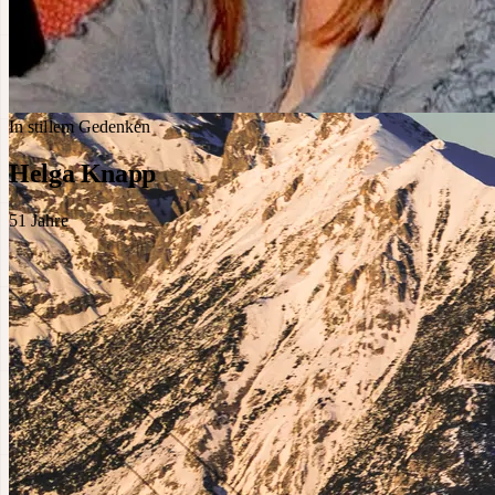
In stillem Gedenken
Helga Knapp
51
Jahre