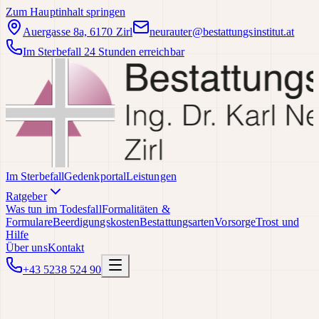
Zum Hauptinhalt springen
Auergasse 8a, 6170 Zirl
neurauter@bestattungsinstitut.at
Im Sterbefall 24 Stunden erreichbar
Im Sterbefall
Gedenkportal
Leistungen
Ratgeber
Was tun im Todesfall
Formalitäten &
Formulare
Beerdigungskosten
Bestattungsarten
Vorsorge
Trost und
Hilfe
Über uns
Kontakt
+43 5238 524 90