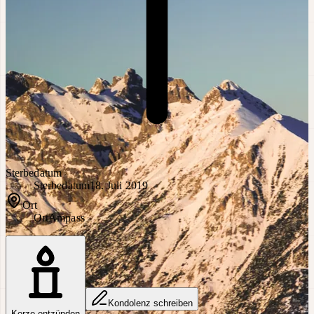
Sterbedatum
Sterbedatum
18. Juli 2019
Ort
Ort
Ampass
Kondolenz schreiben
Kerze entzünden