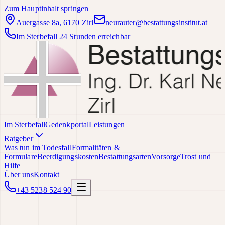
Zum Hauptinhalt springen
Auergasse 8a, 6170 Zirl
neurauter@bestattungsinstitut.at
Im Sterbefall 24 Stunden erreichbar
Im Sterbefall
Gedenkportal
Leistungen
Ratgeber
Was tun im Todesfall
Formalitäten &
Formulare
Beerdigungskosten
Bestattungsarten
Vorsorge
Trost und
Hilfe
Über uns
Kontakt
+43 5238 524 90