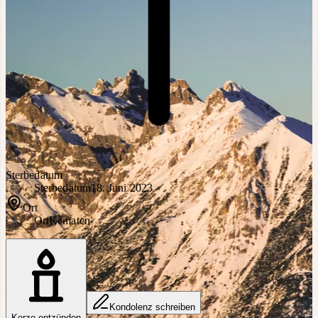
Sterbedatum
Sterbedatum
18. Juni 2023
Ort
Ort
Kematen
Kondolenz schreiben
Kerze entzünden