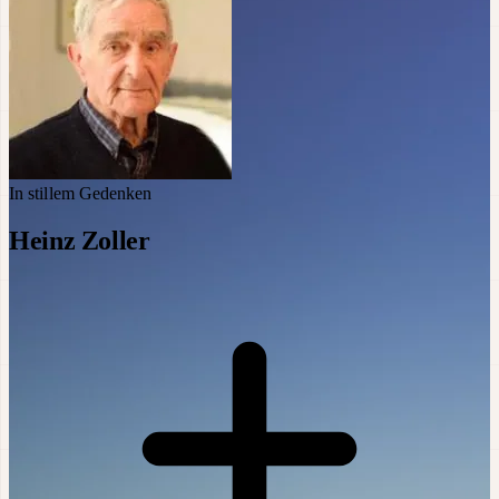
In stillem Gedenken
Heinz Zoller