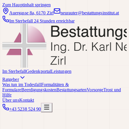
Zum Hauptinhalt springen
Auergasse 8a, 6170 Zirl
neurauter@bestattungsinstitut.at
Im Sterbefall 24 Stunden erreichbar
Im Sterbefall
Gedenkportal
Leistungen
Ratgeber
Was tun im Todesfall
Formalitäten &
Formulare
Beerdigungskosten
Bestattungsarten
Vorsorge
Trost und
Hilfe
Über uns
Kontakt
+43 5238 524 90