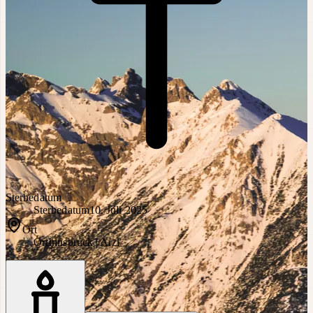
Sterbedatum
Sterbedatum
10. Juli 2025
Ort
Ort
Innsbruck | Arzl