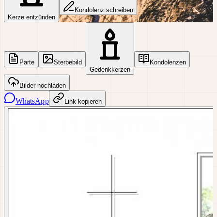
Kondolenz schreiben
Kerze entzünden
Parte
Sterbebild
Kondolenzen
Gedenkkerzen
Bilder hochladen
WhatsApp
Link kopieren