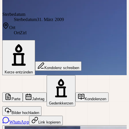
Sterbedatum
Sterbedatum
31. März 2009
Ort
Ort
Zirl
Kondolenz schreiben
Kerze entzünden
Parte
Jahrtag
Kondolenzen
Gedenkkerzen
Bilder hochladen
WhatsApp
Link kopieren