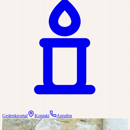
Gedenkportal
Kontakt
Anrufen