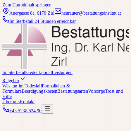
Zum Hauptinhalt springen
Auergasse 8a, 6170 Zirl
neurauter@bestattungsinstitut.at
Im Sterbefall 24 Stunden erreichbar
Im Sterbefall
Gedenkportal
Leistungen
Ratgeber
Was tun im Todesfall
Formalitäten &
Formulare
Beerdigungskosten
Bestattungsarten
Vorsorge
Trost und
Hilfe
Über uns
Kontakt
+43 5238 524 90