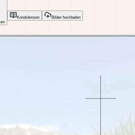
Kondolenzen
Bilder hochladen
zen