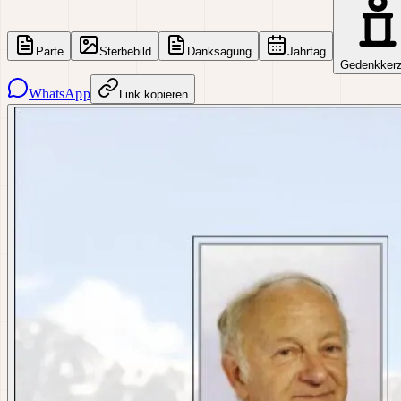
Parte
Sterbebild
Danksagung
Jahrtag
Gedenkker
WhatsApp
Link kopieren