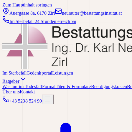
Zum Hauptinhalt springen
Auergasse 8a, 6170 Zirl
neurauter@bestattungsinstitut.at
Im Sterbefall 24 Stunden erreichbar
Im Sterbefall
Gedenkportal
Leistungen
Ratgeber
Was tun im Todesfall
Formalitäten & Formulare
Beerdigungskosten
Be
Über uns
Kontakt
+43 5238 524 90