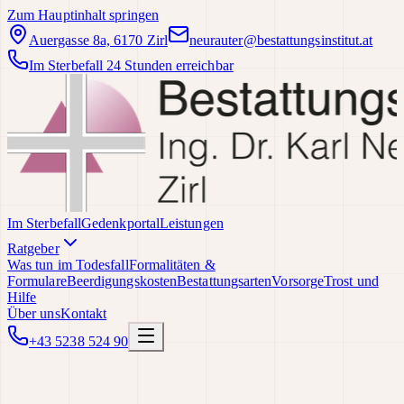
Zum Hauptinhalt springen
Auergasse 8a, 6170 Zirl
neurauter@bestattungsinstitut.at
Im Sterbefall 24 Stunden erreichbar
Im Sterbefall
Gedenkportal
Leistungen
Ratgeber
Was tun im Todesfall
Formalitäten &
Formulare
Beerdigungskosten
Bestattungsarten
Vorsorge
Trost und
Hilfe
Über uns
Kontakt
+43 5238 524 90