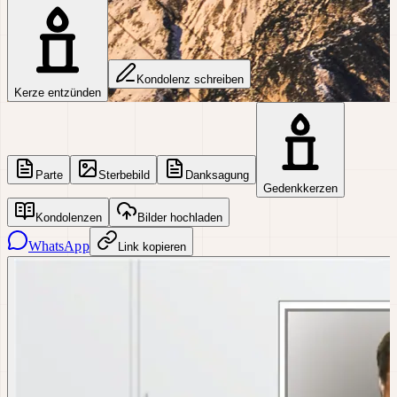
Kondolenz schreiben
Kerze entzünden
Parte
Sterbebild
Danksagung
Gedenkkerzen
Kondolenzen
Bilder hochladen
WhatsApp
Link kopieren