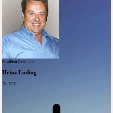
In stillem Gedenken
Heinz Luding
75
Jahre