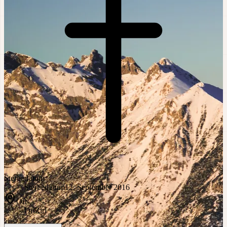
Sterbedatum
Sterbedatum
12. September 2016
Ort
Ort
Zirl