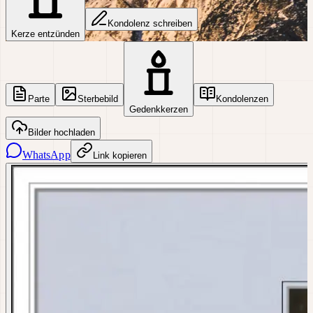
Kondolenz schreiben
Kerze entzünden
Parte
Sterbebild
Kondolenzen
Gedenkkerzen
Bilder hochladen
WhatsApp
Link kopieren