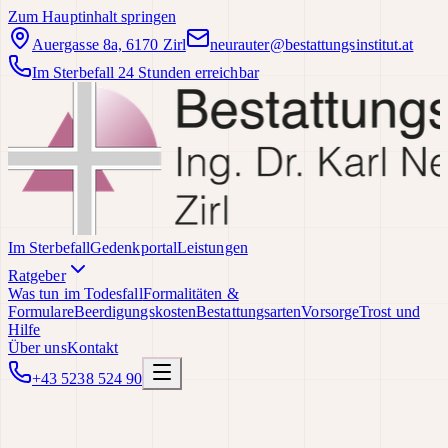
Zum Hauptinhalt springen
Auergasse 8a, 6170 Zirl
neurauter@bestattungsinstitut.at
Im Sterbefall 24 Stunden erreichbar
Im Sterbefall
Gedenkportal
Leistungen
Ratgeber
Was tun im Todesfall
Formalitäten &
Formulare
Beerdigungskosten
Bestattungsarten
Vorsorge
Trost und
Hilfe
Über uns
Kontakt
+43 5238 524 90