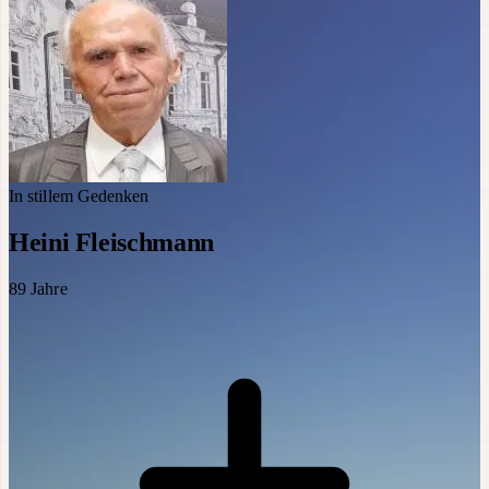
In stillem Gedenken
Heini Fleischmann
89
Jahre