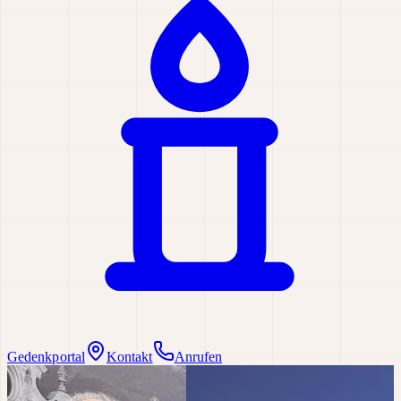
Gedenkportal
Kontakt
Anrufen