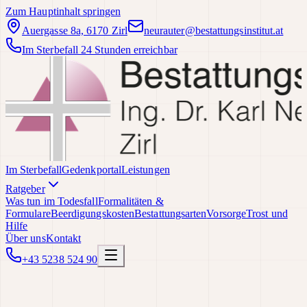
Zum Hauptinhalt springen
Auergasse 8a, 6170 Zirl
neurauter@bestattungsinstitut.at
Im Sterbefall 24 Stunden erreichbar
Im Sterbefall
Gedenkportal
Leistungen
Ratgeber
Was tun im Todesfall
Formalitäten &
Formulare
Beerdigungskosten
Bestattungsarten
Vorsorge
Trost und
Hilfe
Über uns
Kontakt
+43 5238 524 90