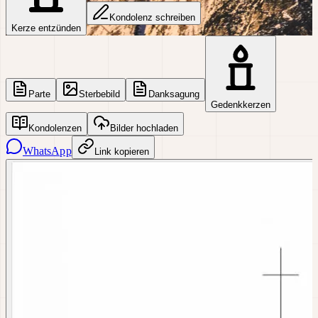
Kondolenz schreiben
Kerze entzünden
Parte
Sterbebild
Danksagung
Gedenkkerzen
Kondolenzen
Bilder hochladen
WhatsApp
Link kopieren