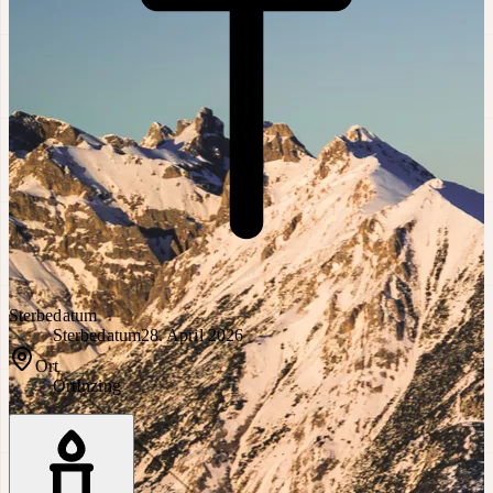
Sterbedatum
Sterbedatum
28. April 2026
Ort
Ort
Inzing