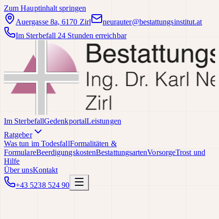
Zum Hauptinhalt springen
Auergasse 8a, 6170 Zirl
neurauter@bestattungsinstitut.at
Im Sterbefall 24 Stunden erreichbar
Im Sterbefall
Gedenkportal
Leistungen
Ratgeber
Was tun im Todesfall
Formalitäten &
Formulare
Beerdigungskosten
Bestattungsarten
Vorsorge
Trost und
Hilfe
Über uns
Kontakt
+43 5238 524 90