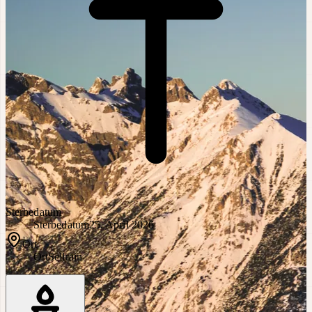
Sterbedatum
Sterbedatum
25. April 2026
Ort
Ort
Sellrain