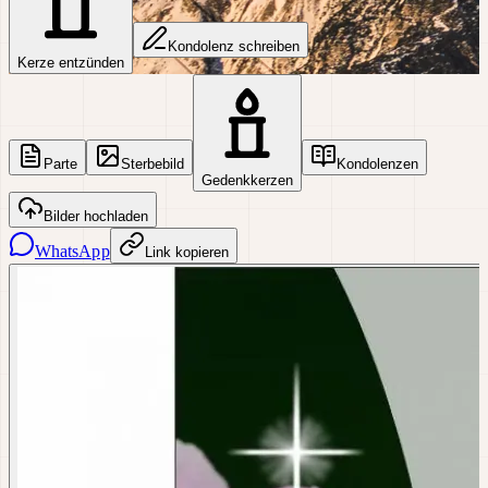
Kondolenz schreiben
Kerze entzünden
Parte
Sterbebild
Kondolenzen
Gedenkkerzen
Bilder hochladen
WhatsApp
Link kopieren