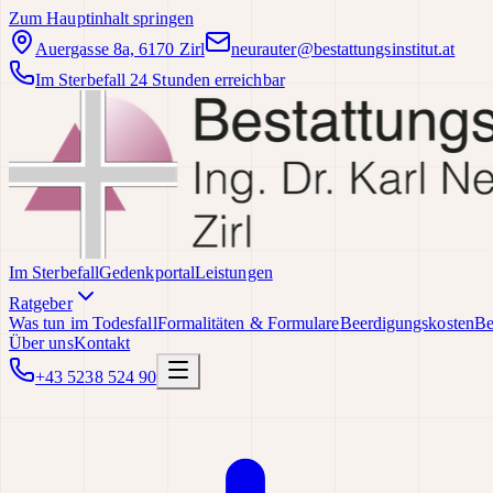
Zum Hauptinhalt springen
Auergasse 8a, 6170 Zirl
neurauter@bestattungsinstitut.at
Im Sterbefall 24 Stunden erreichbar
Im Sterbefall
Gedenkportal
Leistungen
Ratgeber
Was tun im Todesfall
Formalitäten & Formulare
Beerdigungskosten
Be
Über uns
Kontakt
+43 5238 524 90