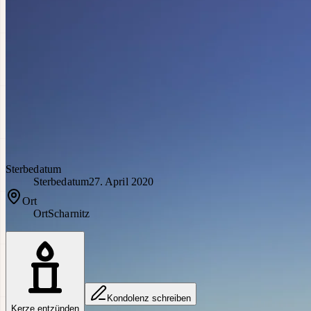
Sterbedatum
Sterbedatum
27. April 2020
Ort
Ort
Scharnitz
Kondolenz schreiben
Kerze entzünden