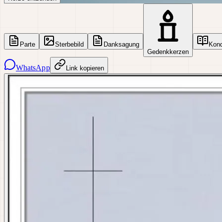
Parte
Sterbebild
Danksagung
Kon
Gedenkkerzen
WhatsApp
Link kopieren