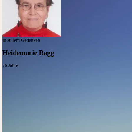
In stillem Gedenken
Heidemarie Ragg
76
Jahre