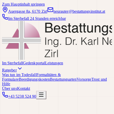
Zum Hauptinhalt springen
Auergasse 8a, 6170 Zirl
neurauter@bestattungsinstitut.at
Im Sterbefall 24 Stunden erreichbar
Im Sterbefall
Gedenkportal
Leistungen
Ratgeber
Was tun im Todesfall
Formalitäten &
Formulare
Beerdigungskosten
Bestattungsarten
Vorsorge
Trost und
Hilfe
Über uns
Kontakt
+43 5238 524 90