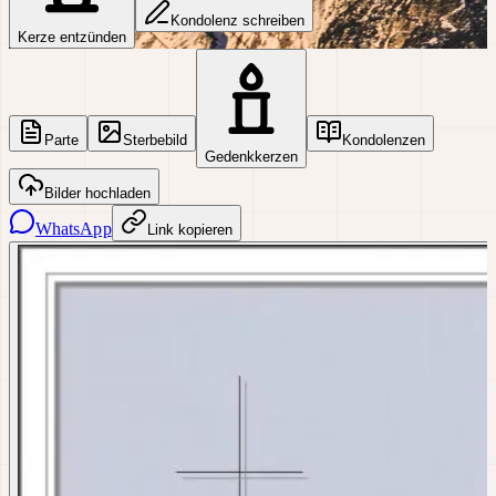
Kondolenz schreiben
Kerze entzünden
Parte
Sterbebild
Kondolenzen
Gedenkkerzen
Bilder hochladen
WhatsApp
Link kopieren