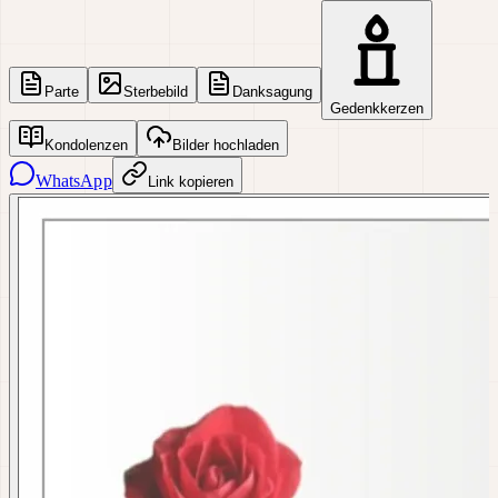
Parte
Sterbebild
Danksagung
Gedenkkerzen
Kondolenzen
Bilder hochladen
WhatsApp
Link kopieren