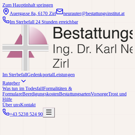
Zum Hauptinhalt springen
Auergasse 8a, 6170 Zirl
neurauter@bestattungsinstitut.at
Im Sterbefall 24 Stunden erreichbar
Im Sterbefall
Gedenkportal
Leistungen
Ratgeber
Was tun im Todesfall
Formalitäten &
Formulare
Beerdigungskosten
Bestattungsarten
Vorsorge
Trost und
Hilfe
Über uns
Kontakt
+43 5238 524 90