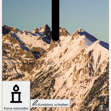
Sterbedatum
Sterbedatum
25. April 2015
Ort
Ort
Völs
Kondolenz schreiben
Kerze entzünden