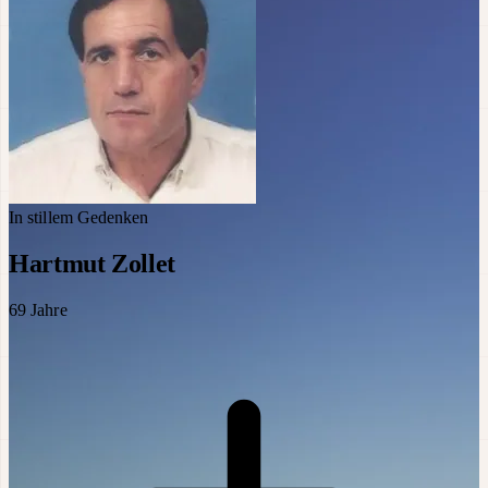
In stillem Gedenken
Hartmut Zollet
69
Jahre