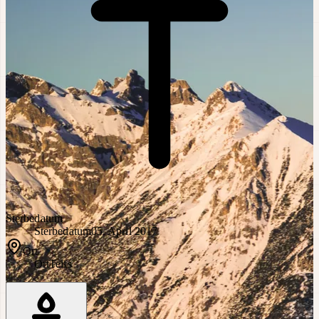
Sterbedatum
Sterbedatum
05. April 2017
Ort
Ort
Telfs