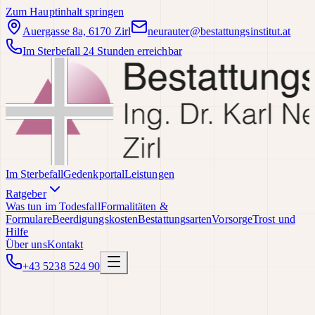
Zum Hauptinhalt springen
Auergasse 8a, 6170 Zirl
neurauter@bestattungsinstitut.at
Im Sterbefall 24 Stunden erreichbar
Im Sterbefall
Gedenkportal
Leistungen
Ratgeber
Was tun im Todesfall
Formalitäten &
Formulare
Beerdigungskosten
Bestattungsarten
Vorsorge
Trost und
Hilfe
Über uns
Kontakt
+43 5238 524 90