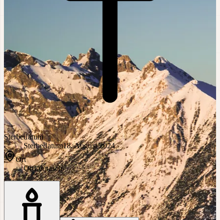
Sterbedatum
Sterbedatum
18. August 2024
Ort
Ort
Leutasch