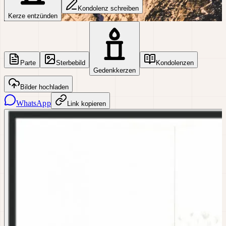
Kondolenz schreiben
Kerze entzünden
Parte
Sterbebild
Kondolenzen
Gedenkkerzen
Bilder hochladen
WhatsApp
Link kopieren