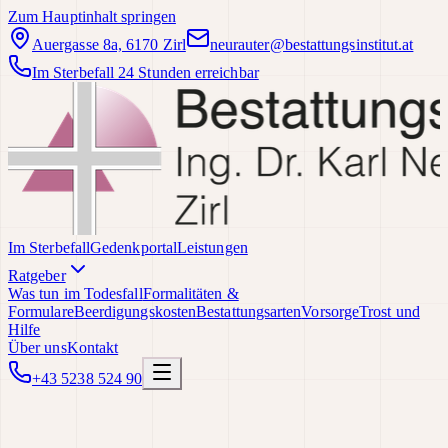
Zum Hauptinhalt springen
Auergasse 8a, 6170 Zirl
neurauter@bestattungsinstitut.at
Im Sterbefall 24 Stunden erreichbar
Im Sterbefall
Gedenkportal
Leistungen
Ratgeber
Was tun im Todesfall
Formalitäten &
Formulare
Beerdigungskosten
Bestattungsarten
Vorsorge
Trost und
Hilfe
Über uns
Kontakt
+43 5238 524 90